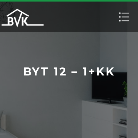
BYT 12 – 1+KK