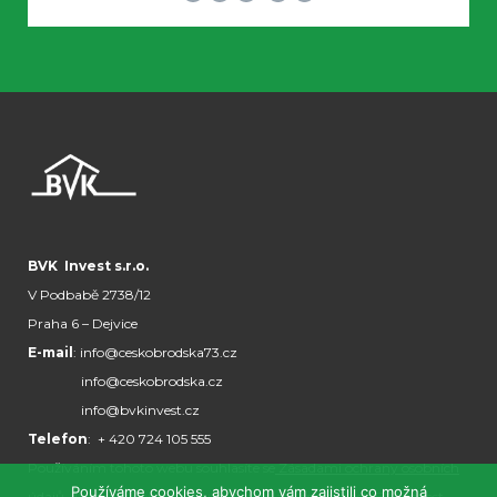
BVK Invest s.r.o.
V Podbabě 2738/12
Praha 6 – Dejvice
E-mail
: info@ceskobrodska73.cz
info@ceskobrodska.cz
info@bvkinvest.cz
Telefon
: + 420 724 105 555
Používáním tohoto webu souhlasíte se
Zásadami ochrany osobních
Používáme cookies, abychom vám zajistili co možná
údajů
. Jakékoli šíření obsahu bez souhlasu společnosti BVK Invest